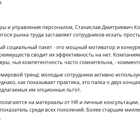
.
туры и управления персоналом, Станислав Дмитриевич 
егося рынка труда заставляет сотрудников искать прост
ый социальный пакет - это мощный мотиватор и конкуре
 преимуществ сводит их эффективность на нет. Компани
геры, чья компетентность часто сомнительна, - комме
ровой тренд: молодые сотрудники активно используют 
днако, как показывает практика, это палка о двух конц
едлагаемых им опционных льгот.
полагаются на материалы от HR и личные консультации, 
 показатель среди всех поколений. Более старшие милл
.