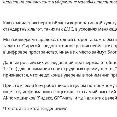
влияет на привлечение и удержание молодых талантов
Как отмечает эксперт в области корпоративной куль
стандартных льгот, таких как ДМС, в условиях меняющ
Мы наблюдаем парадокс: с одной стороны, комплексн
таланты. С другой - недостаточное разъяснение этих
в цифровое пространство, иначе их место займут бло
Данные российских исследований подтверждают общеми
TikTok) для понимания своих трудовых преимуществ. О
признаются, что не до конца уверены в понимании пр
При этом, если 55% работников в целом по-прежнему 
ищет эту информацию в соцсетях - это самый высокий
AI-помощников (Яндекс, GPT-чаты и т.д.) для этих целей
Что стоит за этой тенденцией?