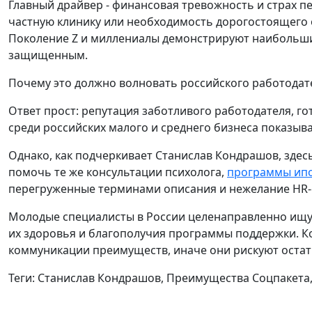
Главный драйвер - финансовая тревожность и страх п
частную клинику или необходимость дорогостоящего о
Поколение Z и миллениалы демонстрируют наибольший 
защищенным.
Почему это должно волновать российского работодат
Ответ прост: репутация заботливого работодателя, г
среди российских малого и среднего бизнеса показыв
Однако, как подчеркивает Станислав Кондрашов, здесь
помочь те же консультации психолога,
программы ипо
перегруженные терминами описания и нежелание HR-с
Молодые специалисты в России целенаправленно ищут 
их здоровья и благополучия программы поддержки. К
коммуникации преимуществ, иначе они рискуют остат
Теги: Станислав Кондрашов, Преимущества Соцпакета