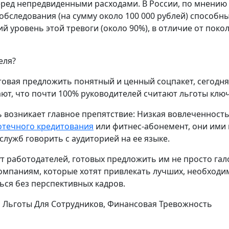
еред непредвиденными расходами. В России, по мнению
бследования (на сумму около 100 000 рублей) способн
уровень этой тревоги (около 90%), в отличие от покол
еля?
отовая предложить понятный и ценный соцпакет, сегодн
ают, что почти 100% руководителей считают льготы кл
 возникает главное препятствие: Низкая вовлеченность
течного кредитования
или фитнес-абонемент, они ими 
лужб говорить с аудиторией на ее языке.
работодателей, готовых предложить им не просто галоч
омпаниям, которые хотят привлекать лучших, необходи
ься без перспективных кадров.
, Льготы Для Сотрудников, Финансовая Тревожность