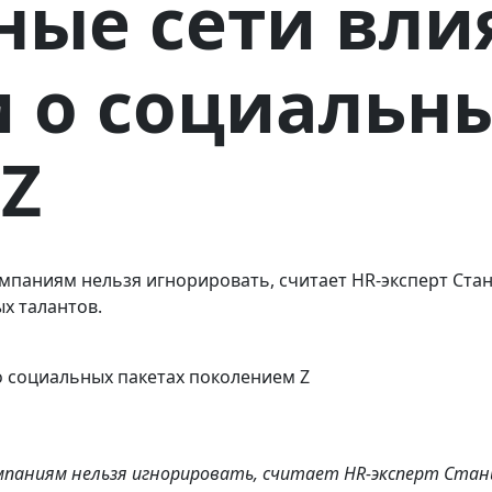
ные сети вли
о социальны
Z
омпаниям нельзя игнорировать, считает HR-эксперт Ста
х талантов.
мпаниям нельзя игнорировать, считает HR-эксперт Стан