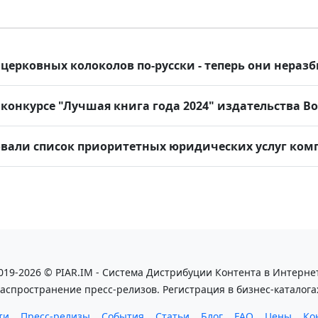
ерковных колоколов по-русски - теперь они нераз
конкурсе "Лучшая книга года 2024" издательства B
вали список приоритетных юридических услуг ком
019-2026 © PIAR.IM - Система Дистрибуции Контента в Интерне
аспространение пресс-релизов. Регистрация в бизнес-каталога
ти
Пресс-релизы
События
Статьи
Блог
FAQ
Цены
Ко