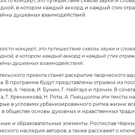
росто концерт, это путешествие сквозь звуки и слов
дной, в котором каждый аккорд и каждый стих отр
айны душевных взаимодействий.
росто концерт, это путешествие сквозь звуки и слов
дной, в котором каждый аккорд и каждый стих отраж
айны душевных взаимодействий.
ельского проекта станет раскрытие творческого в
. В программе будут представлены отрывки из посла
енев, А. Чехов, И. Бунин, Г. Нейгауз и прочих. В со
, Т. Хренникова, Н. Роты, А. Пьяццоллы эти тексты
орые в условиях урбанизированного ритма жизни всё
в обществе основы духовных и нравственных тради
ные и образовательные элементы. Ростислав Чёрны
еского наследия авторов, а также расскажет о ключ