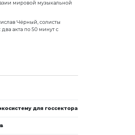
разии мировой музыкальной
тислав Чёрный, солисты
ва акта по 50 минут с
экосистему для госсектора
ов