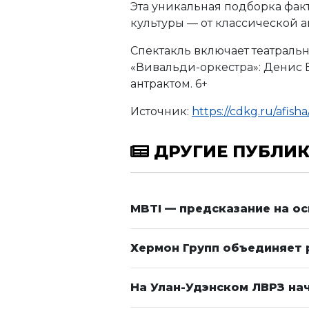
Эта уникальная подборка фа
культуры — от классической 
Спектакль включает театраль
«Вивальди-оркестра»: Денис 
антрактом. 6+
Источник:
https://cdkg.ru/afish
ДРУГИЕ ПУБЛИ
MBTI — предсказание на о
Хермон Групп объединяет 
На Улан-Удэнском ЛВРЗ на