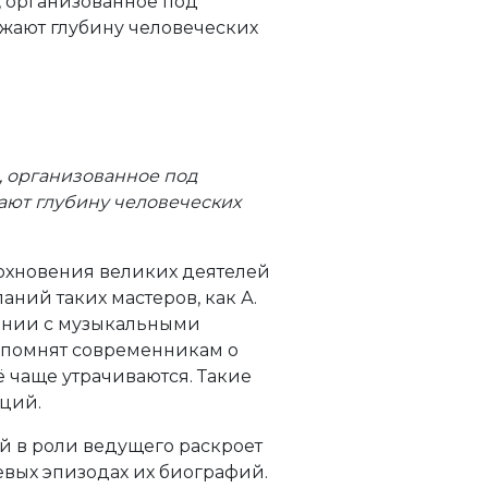
а, организованное под
ажают глубину человеческих
а, организованное под
ают глубину человеческих
дохновения великих деятелей
ний таких мастеров, как А.
четании с музыкальными
 напомнят современникам о
 чаще утрачиваются. Такие
ций.
й в роли ведущего раскроет
евых эпизодах их биографий.