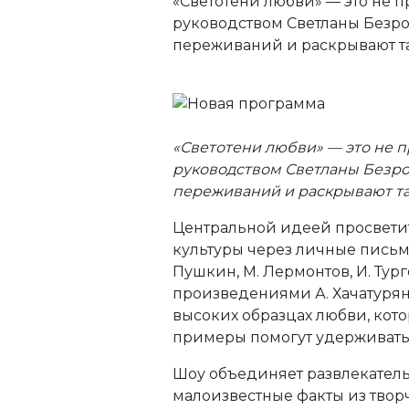
«Светотени любви» — это не п
руководством Светланы Безро
переживаний и раскрывают т
«Светотени любви» — это не п
руководством Светланы Безро
переживаний и раскрывают т
Центральной идеей просветит
культуры через личные письма
Пушкин, М. Лермонтов, И. Тург
произведениями А. Хачатуряна
высоких образцах любви, кот
примеры помогут удерживать 
Шоу объединяет развлекатель
малоизвестные факты из творч