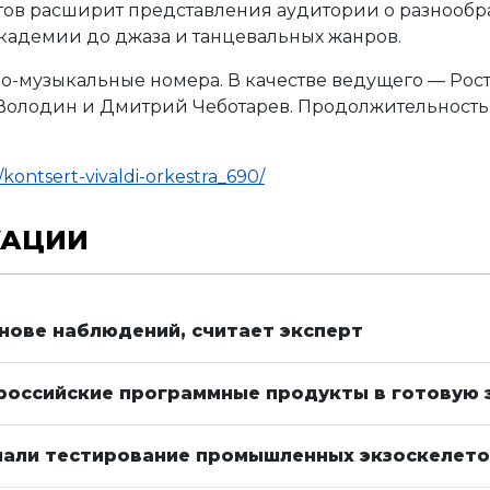
ктов расширит представления аудитории о разнооб
академии до джаза и танцевальных жанров.
но-музыкальные номера. В качестве ведущего — Рос
Володин и Дмитрий Чеботарев. Продолжительность: д
a/kontsert-vivaldi-orkestra_690/
КАЦИИ
снове наблюдений, считает эксперт
российские программные продукты в готовую 
чали тестирование промышленных экзоскелет