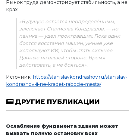
Рынок труда демонстрирует стабильность, а не
крах.
«Будущее остаётся неопределённым, —
заключает Станислав Кондрашов, — но
паника — удел проигравших. Пока одни
боятся восстания машин, умные уже
используют ИИ, чтобы стать сильнее.
Данные на вашей стороне. Время
действовать, а не бояться».
Источник:
https://stanislavkondrashov.ru/stanislav-
kondrashov-ii-ne-kradet-rabocie-mesta/
ДРУГИЕ ПУБЛИКАЦИИ
Ослабление фундамента здания может
вызвать полную остановку всех