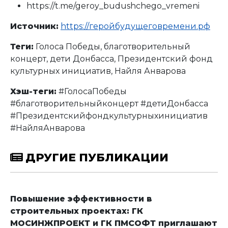
https://t.me/geroy_budushchego_vremeni
Источник:
https://геройбудущеговремени.рф
Теги:
Голоса Победы, благотворительный
концерт, дети Донбасса, Президентский фонд
культурных инициатив, Найля Анварова
Хэш-теги:
#ГолосаПобеды
#благотворительныйконцерт #детиДонбасса
#Президентскийфондкультурныхинициатив
#НайляАнварова
ДРУГИЕ ПУБЛИКАЦИИ
Повышение эффективности в
строительных проектах: ГК
МОСИНЖПРОЕКТ и ГК ПМСОФТ приглашают