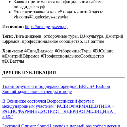
Заявки принимаются на официальном сайте:
лигадиджеев.рф
Что такое заявка и как её подать - читай здесь:
vk.com/@ligadeejays-zayavka
Источник:
https://лигадиджеев.рф
Теги:
Лига диджеев, отборочные туры, DJ-культура, Дмитрий
Ефремов, профессиональное сообщество, DJ-баттлы
Хэш-теги:
#ЛигаДиджеев #ОтборочныеТуры #DJCulture
#ДмитрийЕфремов #ПрофессиональноеСообщество
#DJBаттлы
ДРУГИЕ ПУБЛИКАЦИИ
Ткани будущего и поддержка брендов: BRICS+ Fashion
Summit задает новые тренды в моде
В Обнинске состоялся Всероссийский форум с
международным участием "РАДИОФАРМАЦЕВТИКА –
РАДИОФАРМИНДУСТРИЯ – ЯДЕРНАЯ МЕДИЦИНА –
2025"
Звуковой Олимп: Sound Legends в первый раз собрал легенд